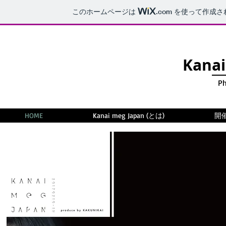
このホームページは
.com
を使って作成さ
Kana
Ph
HOME
Kanai meg Japan (とは)
開